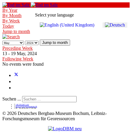
By Year
Select your language
By Month
By Week
Today
Jump to month
Jump to month
Preceding Week
13 - 19 May, 2024
Following Week
No events were found
Suchen ...
+49 234 5877 232
service@bergbaumuseum.de
Di - So 09:30 bis 17:30 Uhr
©
2026 Deutsches Bergbau-Museum Bochum, Leibniz-
Forschungsmuseum für Georessourcen