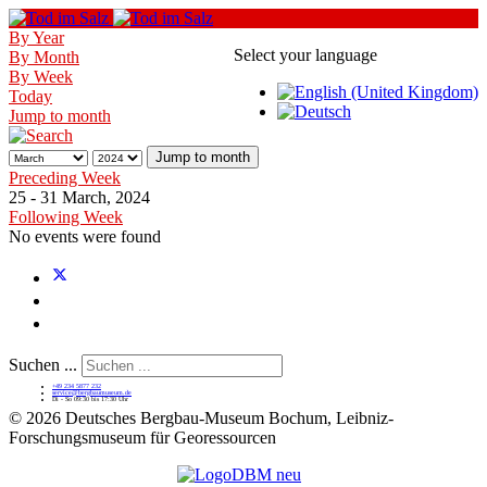
By Year
Select your language
By Month
By Week
Today
Jump to month
Jump to month
Preceding Week
25 - 31 March, 2024
Following Week
No events were found
Suchen ...
+49 234 5877 232
service@bergbaumuseum.de
Di - So 09:30 bis 17:30 Uhr
©
2026 Deutsches Bergbau-Museum Bochum, Leibniz-
Forschungsmuseum für Georessourcen