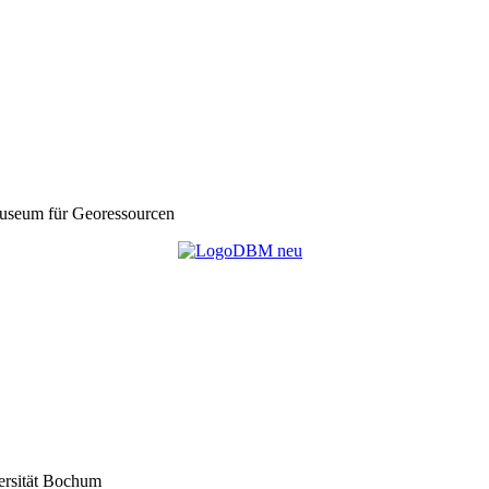
seum für Georessourcen
ersität Bochum