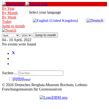
By Year
Select your language
By Month
By Week
Today
Jump to month
Jump to month
04 - 10 April, 2022
No events were found
Suchen ...
+49 234 5877 232
service@bergbaumuseum.de
Di - So 09:30 bis 17:30 Uhr
©
2026 Deutsches Bergbau-Museum Bochum, Leibniz-
Forschungsmuseum für Georessourcen