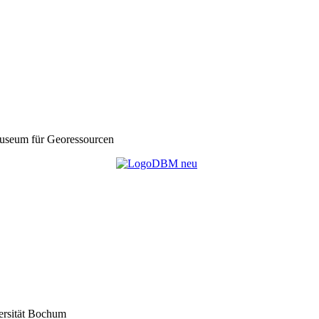
seum für Georessourcen
ersität Bochum