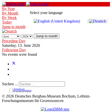
By Year
Select your language
By Month
By Week
Today
Jump to month
Jump to month
Preceding Day
Saturday, 13. June 2026
Following Day
No events were found
Suchen ...
+49 234 5877 232
service@bergbaumuseum.de
Di - So 09:30 bis 17:30 Uhr
©
2026 Deutsches Bergbau-Museum Bochum, Leibniz-
Forschungsmuseum für Georessourcen