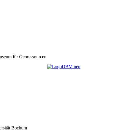
seum für Georessourcen
ersität Bochum