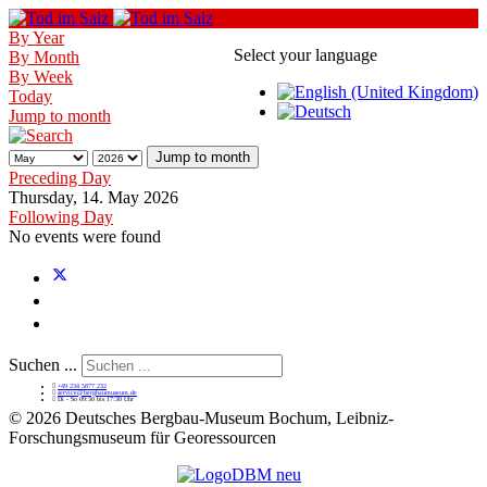
By Year
Select your language
By Month
By Week
Today
Jump to month
Jump to month
Preceding Day
Thursday, 14. May 2026
Following Day
No events were found
Suchen ...
+49 234 5877 232
service@bergbaumuseum.de
Di - So 09:30 bis 17:30 Uhr
©
2026 Deutsches Bergbau-Museum Bochum, Leibniz-
Forschungsmuseum für Georessourcen