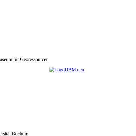
seum für Georessourcen
ersität Bochum