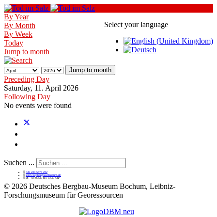
By Year
Select your language
By Month
By Week
Today
Jump to month
Jump to month
Preceding Day
Saturday, 11. April 2026
Following Day
No events were found
Suchen ...
+49 234 5877 232
service@bergbaumuseum.de
Di - So 09:30 bis 17:30 Uhr
©
2026 Deutsches Bergbau-Museum Bochum, Leibniz-
Forschungsmuseum für Georessourcen