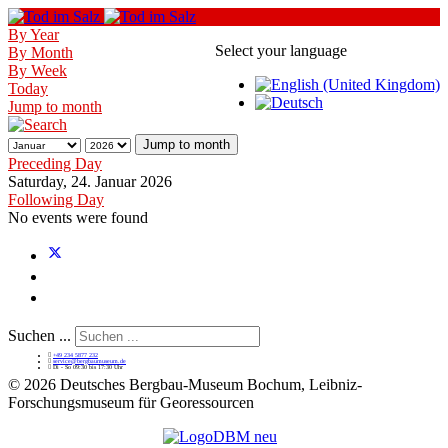
By Year
Select your language
By Month
By Week
Today
Jump to month
Jump to month
Preceding Day
Saturday, 24. Januar 2026
Following Day
No events were found
Suchen ...
+49 234 5877 232
service@bergbaumuseum.de
Di - So 09:30 bis 17:30 Uhr
©
2026 Deutsches Bergbau-Museum Bochum, Leibniz-
Forschungsmuseum für Georessourcen