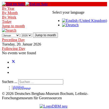
By Year
Select your language
By Month
By Week
Today
Jump to month
Jump to month
Preceding Day
Tuesday, 20. Januar 2026
Following Day
No events were found
Suchen ...
+49 234 5877 232
service@bergbaumuseum.de
Di - So 09:30 bis 17:30 Uhr
©
2026 Deutsches Bergbau-Museum Bochum, Leibniz-
Forschungsmuseum für Georessourcen