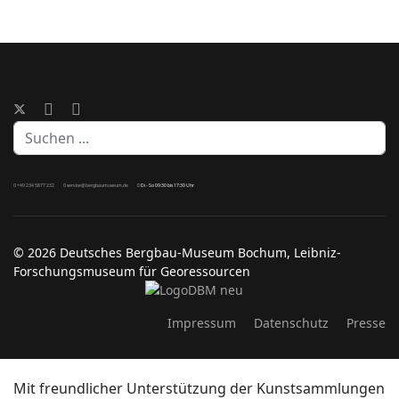
Suchen
...
+49 234 5877 232
service@bergbaumuseum.de
Di - So 09:30 bis 17:30 Uhr
©
2026 Deutsches Bergbau-Museum Bochum, Leibniz-
Forschungsmuseum für Georessourcen
Impressum
Datenschutz
Presse
Mit freundlicher Unterstützung der Kunstsammlungen