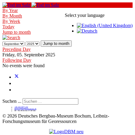
By Year
Select your language
By Month
By Week
Today
Jump to month
Jump to month
Preceding Day
Friday, 05. September 2025
Following Day
No events were found
Suchen ...
+49 234 5877 232
service@bergbaumuseum.de
Di - So 09:30 bis 17:30 Uhr
©
2026 Deutsches Bergbau-Museum Bochum, Leibniz-
Forschungsmuseum für Georessourcen