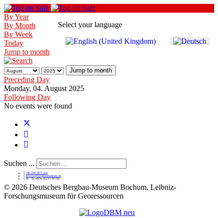
By Year
Select your language
By Month
By Week
Today
Jump to month
Jump to month
Preceding Day
Monday, 04. August 2025
Following Day
No events were found
Suchen ...
+49 234 5877 232
service@bergbaumuseum.de
Di - So 09:30 bis 17:30 Uhr
©
2026 Deutsches Bergbau-Museum Bochum, Leibniz-
Forschungsmuseum für Georessourcen