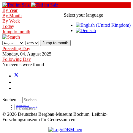
By Year
Select your language
By Month
By Week
Today
Jump to month
Jump to month
Preceding Day
Monday, 04. August 2025
Following Day
No events were found
Suchen ...
+49 234 5877 232
service@bergbaumuseum.de
Di - So 09:30 bis 17:30 Uhr
©
2026 Deutsches Bergbau-Museum Bochum, Leibniz-
Forschungsmuseum für Georessourcen