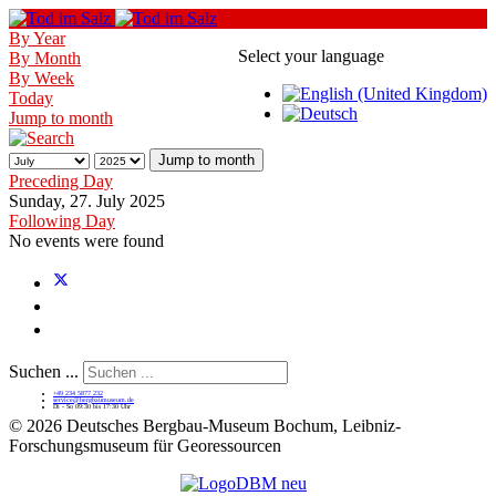
By Year
Select your language
By Month
By Week
Today
Jump to month
Jump to month
Preceding Day
Sunday, 27. July 2025
Following Day
No events were found
Suchen ...
+49 234 5877 232
service@bergbaumuseum.de
Di - So 09:30 bis 17:30 Uhr
©
2026 Deutsches Bergbau-Museum Bochum, Leibniz-
Forschungsmuseum für Georessourcen