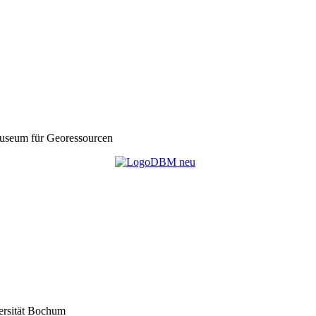
seum für Georessourcen
ersität Bochum