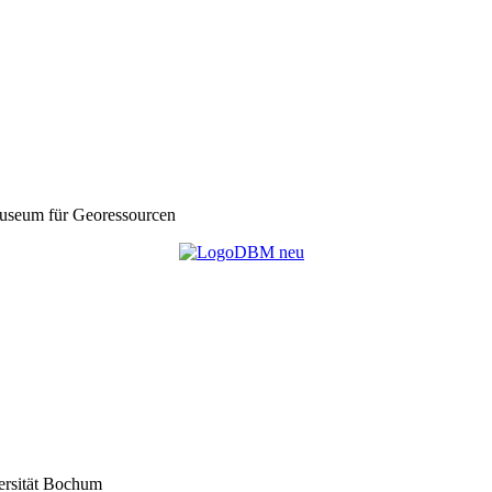
seum für Georessourcen
ersität Bochum