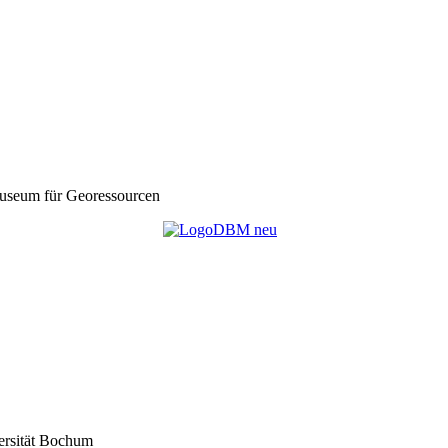
seum für Georessourcen
ersität Bochum