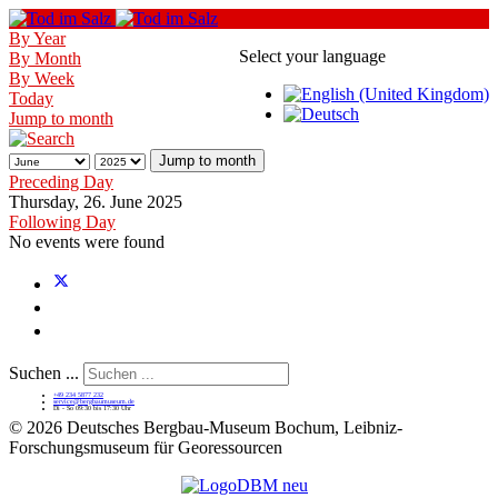
By Year
Select your language
By Month
By Week
Today
Jump to month
Jump to month
Preceding Day
Thursday, 26. June 2025
Following Day
No events were found
Suchen ...
+49 234 5877 232
service@bergbaumuseum.de
Di - So 09:30 bis 17:30 Uhr
©
2026 Deutsches Bergbau-Museum Bochum, Leibniz-
Forschungsmuseum für Georessourcen