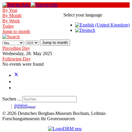
By Year
Select your language
By Month
By Week
Today
Jump to month
Jump to month
Preceding Day
Wednesday, 28. May 2025
Following Day
No events were found
Suchen ...
+49 234 5877 232
service@bergbaumuseum.de
Di - So 09:30 bis 17:30 Uhr
©
2026 Deutsches Bergbau-Museum Bochum, Leibniz-
Forschungsmuseum für Georessourcen