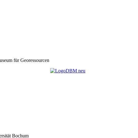
seum für Georessourcen
ersität Bochum