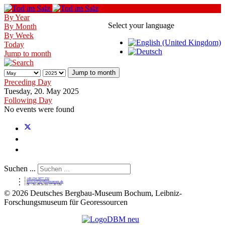
By Year
Select your language
By Month
By Week
Today
Jump to month
Jump to month
Preceding Day
Tuesday, 20. May 2025
Following Day
No events were found
Suchen ...
+49 234 5877 232
service@bergbaumuseum.de
Di - So 09:30 bis 17:30 Uhr
©
2026 Deutsches Bergbau-Museum Bochum, Leibniz-
Forschungsmuseum für Georessourcen