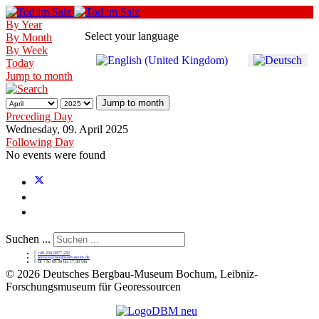
By Year
Select your language
By Month
By Week
Today
Jump to month
Jump to month
Preceding Day
Wednesday, 09. April 2025
Following Day
No events were found
Suchen ...
+49 234 5877 232
service@bergbaumuseum.de
Di - So 09:30 bis 17:30 Uhr
©
2026 Deutsches Bergbau-Museum Bochum, Leibniz-
Forschungsmuseum für Georessourcen