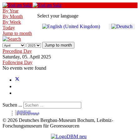
By Year
Select your language
By Month
By Week
Today
Jump to month
Jump to month
Preceding Day
Saturday, 05. April 2025
Following Day
No events were found
Suchen ...
+49 234 5877 232
service@bergbaumuseum.de
Di - So 09:30 bis 17:30 Uhr
©
2026 Deutsches Bergbau-Museum Bochum, Leibniz-
Forschungsmuseum für Georessourcen