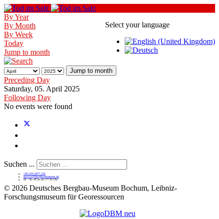
By Year
Select your language
By Month
By Week
Today
Jump to month
Jump to month
Preceding Day
Saturday, 05. April 2025
Following Day
No events were found
Suchen ...
+49 234 5877 232
service@bergbaumuseum.de
Di - So 09:30 bis 17:30 Uhr
©
2026 Deutsches Bergbau-Museum Bochum, Leibniz-
Forschungsmuseum für Georessourcen