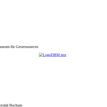
seum für Georessourcen
ersität Bochum