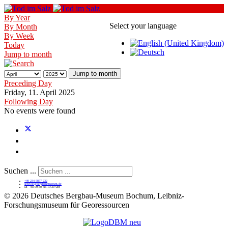
By Year
Select your language
By Month
By Week
Today
Jump to month
Jump to month
Preceding Day
Friday, 11. April 2025
Following Day
No events were found
Suchen ...
+49 234 5877 232
service@bergbaumuseum.de
Di - So 09:30 bis 17:30 Uhr
©
2026 Deutsches Bergbau-Museum Bochum, Leibniz-
Forschungsmuseum für Georessourcen