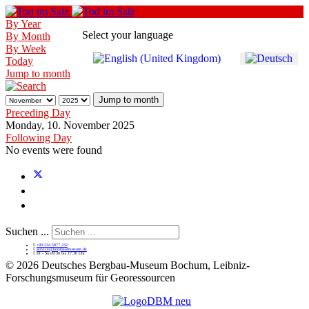
By Year
Select your language
By Month
By Week
Today
Jump to month
Jump to month
Preceding Day
Monday, 10. November 2025
Following Day
No events were found
Suchen ...
+49 234 5877 232
service@bergbaumuseum.de
Di - So 09:30 bis 17:30 Uhr
©
2026 Deutsches Bergbau-Museum Bochum, Leibniz-
Forschungsmuseum für Georessourcen