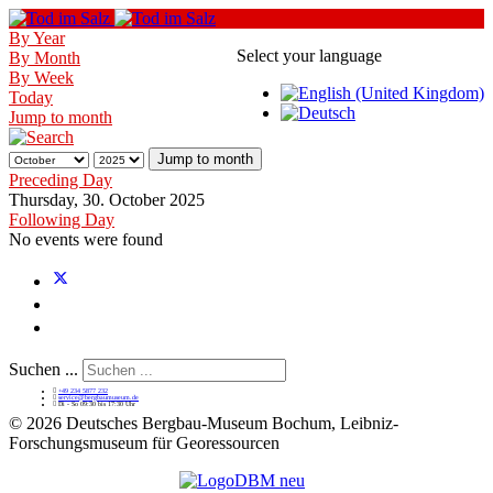
By Year
Select your language
By Month
By Week
Today
Jump to month
Jump to month
Preceding Day
Thursday, 30. October 2025
Following Day
No events were found
Suchen ...
+49 234 5877 232
service@bergbaumuseum.de
Di - So 09:30 bis 17:30 Uhr
©
2026 Deutsches Bergbau-Museum Bochum, Leibniz-
Forschungsmuseum für Georessourcen