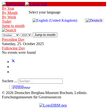
By Year
Select your language
By Month
By Week
Today
Jump to month
Jump to month
Preceding Day
Saturday, 25. October 2025
Following Day
No events were found
Suchen ...
+49 234 5877 232
service@bergbaumuseum.de
Di - So 09:30 bis 17:30 Uhr
©
2026 Deutsches Bergbau-Museum Bochum, Leibniz-
Forschungsmuseum für Georessourcen