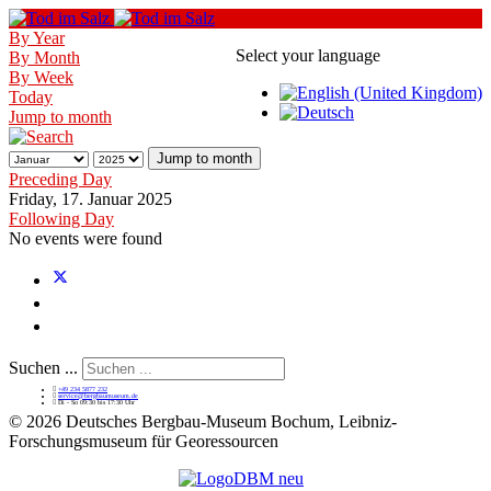
By Year
Select your language
By Month
By Week
Today
Jump to month
Jump to month
Preceding Day
Friday, 17. Januar 2025
Following Day
No events were found
Suchen ...
+49 234 5877 232
service@bergbaumuseum.de
Di - So 09:30 bis 17:30 Uhr
©
2026 Deutsches Bergbau-Museum Bochum, Leibniz-
Forschungsmuseum für Georessourcen