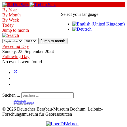
By Year
Select your language
By Month
By Week
Today
Jump to month
Jump to month
Preceding Day
Sunday, 22. September 2024
Following Day
No events were found
Suchen ...
+49 234 5877 232
service@bergbaumuseum.de
Di - So 09:30 bis 17:30 Uhr
©
2026 Deutsches Bergbau-Museum Bochum, Leibniz-
Forschungsmuseum für Georessourcen