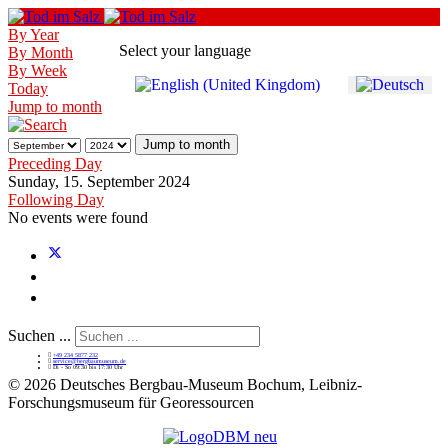
By Year
Select your language
By Month
By Week
Today
Jump to month
Jump to month
Preceding Day
Sunday, 15. September 2024
Following Day
No events were found
Suchen ...
+49 234 5877 232
service@bergbaumuseum.de
Di - So 09:30 bis 17:30 Uhr
©
2026 Deutsches Bergbau-Museum Bochum, Leibniz-
Forschungsmuseum für Georessourcen