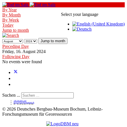
By Year
Select your language
By Month
By Week
Today
Jump to month
Jump to month
Preceding Day
Friday, 16. August 2024
Following Day
No events were found
Suchen ...
+49 234 5877 232
service@bergbaumuseum.de
Di - So 09:30 bis 17:30 Uhr
©
2026 Deutsches Bergbau-Museum Bochum, Leibniz-
Forschungsmuseum für Georessourcen