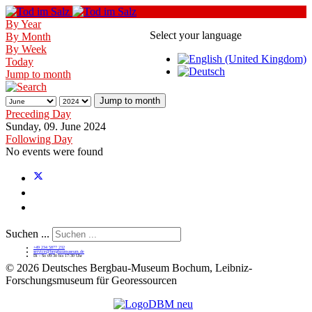
By Year
Select your language
By Month
By Week
Today
Jump to month
Jump to month
Preceding Day
Sunday, 09. June 2024
Following Day
No events were found
Suchen ...
+49 234 5877 232
service@bergbaumuseum.de
Di - So 09:30 bis 17:30 Uhr
©
2026 Deutsches Bergbau-Museum Bochum, Leibniz-
Forschungsmuseum für Georessourcen