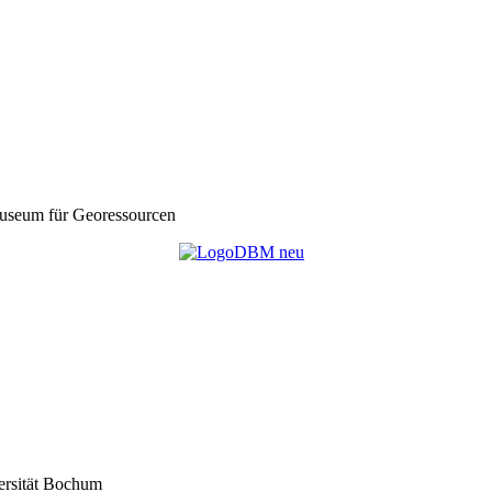
seum für Georessourcen
ersität Bochum