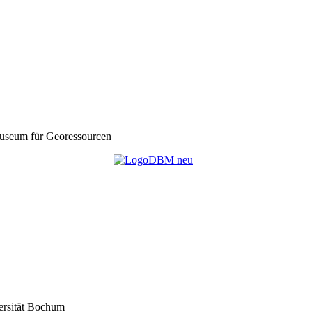
seum für Georessourcen
ersität Bochum