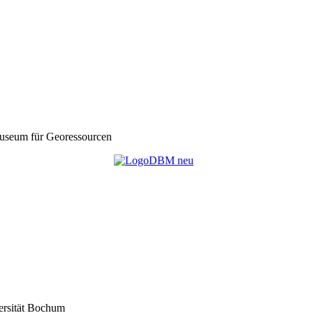
seum für Georessourcen
ersität Bochum