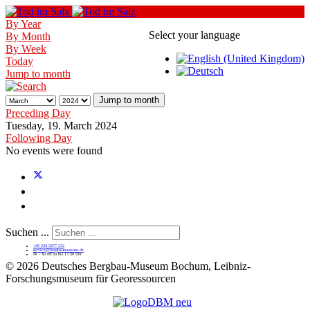
By Year
Select your language
By Month
By Week
Today
Jump to month
Jump to month
Preceding Day
Tuesday, 19. March 2024
Following Day
No events were found
Suchen ...
+49 234 5877 232
service@bergbaumuseum.de
Di - So 09:30 bis 17:30 Uhr
©
2026 Deutsches Bergbau-Museum Bochum, Leibniz-
Forschungsmuseum für Georessourcen