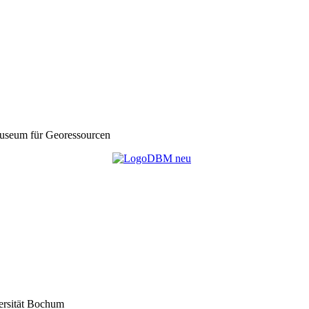
seum für Georessourcen
ersität Bochum