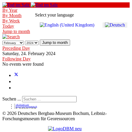
By Year
Select your language
By Month
By Week
Today
Jump to month
Jump to month
Preceding Day
Saturday, 24. February 2024
Following Day
No events were found
Suchen ...
+49 234 5877 232
service@bergbaumuseum.de
Di - So 09:30 bis 17:30 Uhr
©
2026 Deutsches Bergbau-Museum Bochum, Leibniz-
Forschungsmuseum für Georessourcen