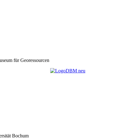
seum für Georessourcen
ersität Bochum