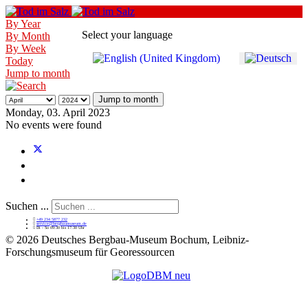
By Year
Select your language
By Month
By Week
Today
Jump to month
Jump to month
Monday, 03. April 2023
No events were found
Suchen ...
+49 234 5877 232
service@bergbaumuseum.de
Di - So 09:30 bis 17:30 Uhr
©
2026 Deutsches Bergbau-Museum Bochum, Leibniz-
Forschungsmuseum für Georessourcen