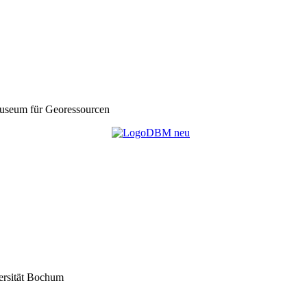
seum für Georessourcen
ersität Bochum