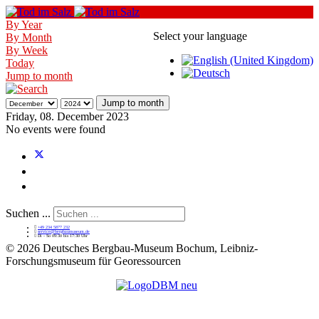
By Year
Select your language
By Month
By Week
Today
Jump to month
Jump to month
Friday, 08. December 2023
No events were found
Suchen ...
+49 234 5877 232
service@bergbaumuseum.de
Di - So 09:30 bis 17:30 Uhr
©
2026 Deutsches Bergbau-Museum Bochum, Leibniz-
Forschungsmuseum für Georessourcen