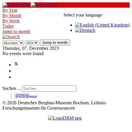
By Year
Select your language
By Month
By Week
Today
Jump to month
Jump to month
Thursday, 07. December 2023
No events were found
Suchen ...
+49 234 5877 232
service@bergbaumuseum.de
Di - So 09:30 bis 17:30 Uhr
©
2026 Deutsches Bergbau-Museum Bochum, Leibniz-
Forschungsmuseum für Georessourcen