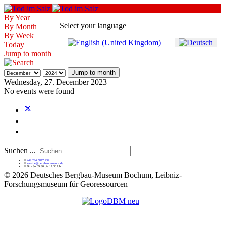
By Year
Select your language
By Month
By Week
Today
Jump to month
Jump to month
Wednesday, 27. December 2023
No events were found
Suchen ...
+49 234 5877 232
service@bergbaumuseum.de
Di - So 09:30 bis 17:30 Uhr
©
2026 Deutsches Bergbau-Museum Bochum, Leibniz-
Forschungsmuseum für Georessourcen