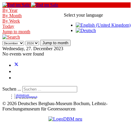
By Year
Select your language
By Month
By Week
Today
Jump to month
Jump to month
Wednesday, 27. December 2023
No events were found
Suchen ...
+49 234 5877 232
service@bergbaumuseum.de
Di - So 09:30 bis 17:30 Uhr
©
2026 Deutsches Bergbau-Museum Bochum, Leibniz-
Forschungsmuseum für Georessourcen